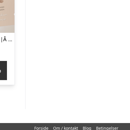
Gavekort plakat |Â Personliggjort |Â Beige
p
Forside
Om / kontakt
Blog
Betingelser