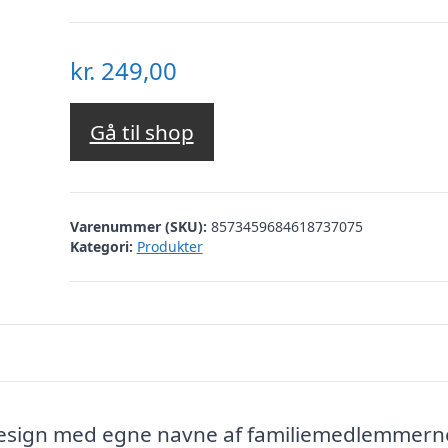
kr.
249,00
Gå til shop
Varenummer (SKU):
8573459684618737075
Kategori:
Produkter
k design med egne navne af familiemedlemmern