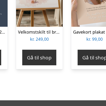
Måneplakat No. 2 21×30 cm (A4) / Ingen ramme
Velkomstskilt til bryllup
kr.
249,00
kr.
99,00
Gå til shop
Gå til sho