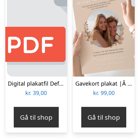
Digital plakatfil Default Title
Gavekort plakat |Â Personliggjort |Â Beige
kr.
39,00
kr.
99,00
Gå til shop
Gå til shop